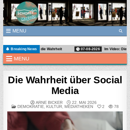
Skip to content
MENU
Schopf2Magazin
Ein Graswurzel-Magazin für Demokratie- und Soziokultur in Freibur
ku: Zwischen uns die Wahrheit
Breaking News
07-08-2026
Im Video: Die Büche
MENU
Die Wahrheit über Social
Media
ARNE BICKER
22. MAI 2026
POSTED IN
DEMOKRATIE
,
KULTUR
,
MEDIATHEKEN
2
78