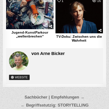
4
69
1
16
Jugend-KunstParkour
„wellenbrechen“
TV-Doku: Zwischen uns die
Wahrheit
von
Arne Bicker
WEBSITE
Beitragsnavigation
Sachbücher | Empfehlungen →
← Begriffsstutzig: STORYTELLING