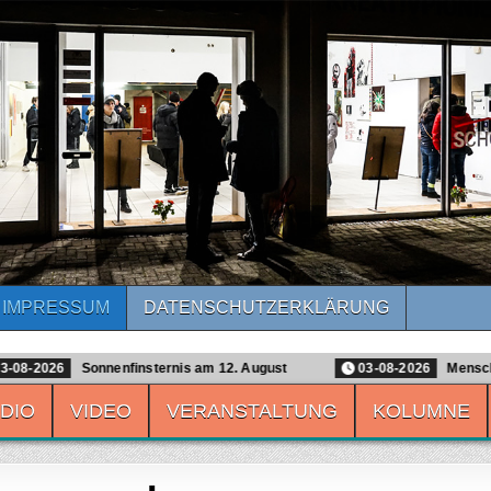
IMPRESSUM
DATENSCHUTZ­ERKLÄRUNG
reiburg
026
Sonnenfinsternis am 12. August
03-08-2026
Menschen, F
DIO
VIDEO
VERANSTALTUNG
KOLUMNE