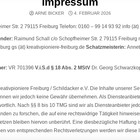
Impressum
ARNE BICKER
4. FEBRUAR 2026
mer Str. 2 79115 Freiburg Telefon: 0160 – 99 14 93 92 info (ät) 
ender:
Raimund Schall c/o Schopfheimer Str. 2 79115 Freiburg rs
urg gs (ät) kreativpioniere-freiburg.de
Schatzmeisterin:
Annett
er:
VR 701396
V.i.S.d § 18 Abs. 2 MStV
Dr. Georg Schwarzkopf
reativpioniere Freiburg / Schildacker e.V. Die Inhalte unserer Sei
te können wir jedoch keine Gewähr übernehmen. Als Diensteanbiet
tlich. Nach §§ 8 bis 10 TMG sind wir als Diensteanbieter jedoch
en zu forschen, die auf eine rechtswidrige Tätigkeit hinweise
zen bleiben hiervon unberührt. Eine diesbezügliche Haftung is
den von entsprechenden Rechtsverletzungen werden wir diese 