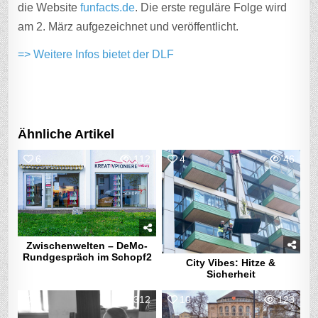
die Website
funfacts.de
. Die erste reguläre Folge wird
am 2. März aufgezeichnet und veröffentlicht.
=> Weitere Infos bietet der DLF
Ähnliche Artikel
6
112
4
46
Zwischenwelten – DeMo-
Rundgespräch im Schopf2
City Vibes: Hitze &
Sicherheit
1
312
10
123