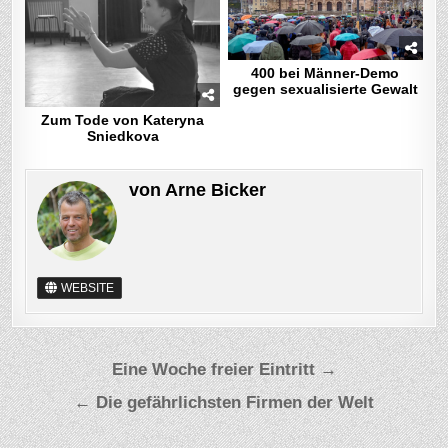
400 bei Männer-Demo
gegen sexualisierte Gewalt
Zum Tode von Kateryna
Sniedkova
von
Arne Bicker
WEBSITE
Beitragsnavigation
Eine Woche freier Eintritt →
← Die gefährlichsten Firmen der Welt