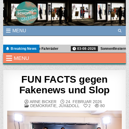
Skip to content
MENU
Schopf2Magazin
Ein Graswurzel-Magazin für Demokratie- und Soziokultur in Freibur
adt bittet um alte Fahrräder
Breaking News
03-08-2026
Sonnenfinsternis am 12
MENU
FUN FACTS gegen
Fakenews und Slop
ARNE BICKER
24. FEBRUAR 2026
POSTED IN
DEMOKRATIE
,
JUX&DOLL
2
80