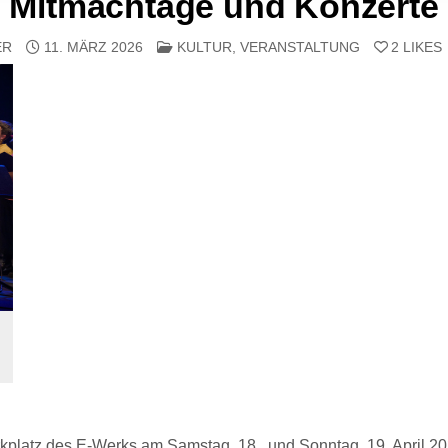
Mitmachtage und Konzerte
POSTED IN
ER
11. MÄRZ 2026
KULTUR
,
VERANSTALTUNG
2
LIKES
rkplatz des E-Werks am Samstag, 18., und Sonntag, 19. April 2