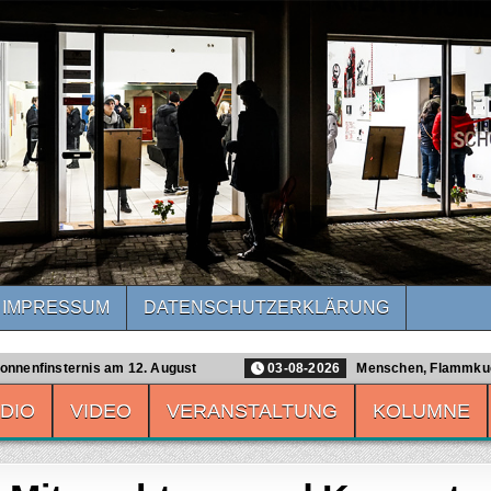
IMPRESSUM
DATENSCHUTZ­ERKLÄRUNG
reiburg
is am 12. August
03-08-2026
Menschen, Flammkuchen, Sensati
DIO
VIDEO
VERANSTALTUNG
KOLUMNE