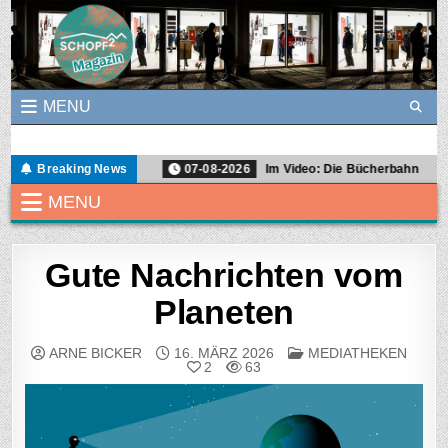
Skip to content
MENU
Schopf2Magazin
Ein Graswurzel-Magazin für Demokratie- und Soziokultur in Freibur
ns die Wahrheit
Breaking News
07-08-2026
Im Video: Die Bücherbahn
MENU
Gute Nachrichten vom
Planeten
POSTED IN
ARNE BICKER
16. MÄRZ 2026
MEDIATHEKEN
2
63