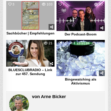
3
103
7
93
Sachbücher | Empfehlungen
Der Podcast-Boom
0
21
13
142
BLUESCLUBRADIO – Link
zur 457. Sendung
Bingewatching als
Aktivismus
von
Arne Bicker