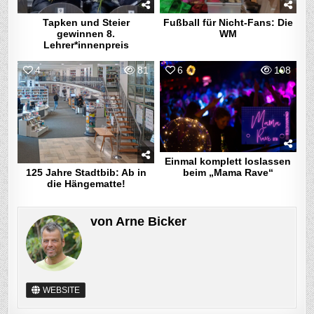
Tapken und Steier
Fußball für Nicht-Fans: Die
gewinnen 8.
WM
Lehrer*innenpreis
4
81
6
108
Einmal komplett loslassen
beim „Mama Rave“
125 Jahre Stadtbib: Ab in
die Hängematte!
von
Arne Bicker
WEBSITE