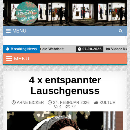
Skip to content
MENU
Schopf2Magazin
Ein Graswurzel-Magazin für Demokratie- und Soziokultur in Freibur
oku: Zwischen uns die Wahrheit
Breaking News
07-08-2026
Im Video: Die Büch
MENU
4 x entspannter
Lauschgenuss
POSTED IN
ARNE BICKER
24. FEBRUAR 2026
KULTUR
4
72