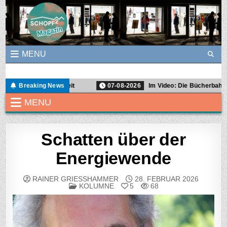
Skip to content
MENU
Schopf2Magazin
Ein Graswurzel-Magazin für Demokratie- und Soziokultur in Freibur
 uns die Wahrheit
Breaking News
07-08-2026
Im Video: Die Bücherbahn
MENU
Schatten über der
Energiewende
RAINER GRIESSHAMMER
28. FEBRUAR 2026
POSTED IN
KOLUMNE
5
68