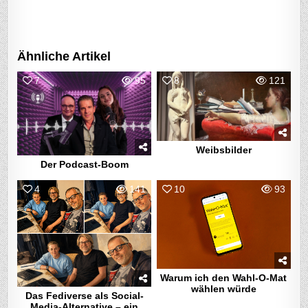
Ähnliche Artikel
7
95
8
121
Weibsbilder
Der Podcast-Boom
4
141
10
93
Warum ich den Wahl-O-Mat
wählen würde
Das Fediverse als Social-
Media-Alternative – ein