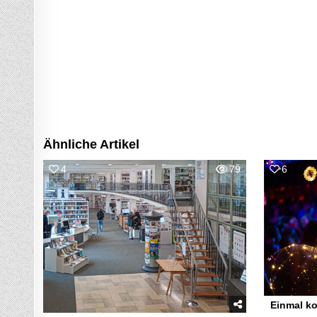
Ähnliche Artikel
4
79
6
Einmal k