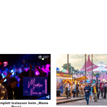
107
3
omplett loslassen beim „Mama
Rave“