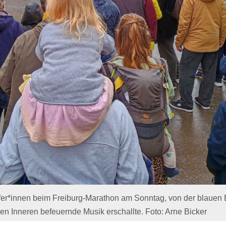
fer*innen beim Freiburg-Marathon am Sonntag, von der blauen 
en Inneren befeuernde Musik erschallte. Foto: Arne Bicker