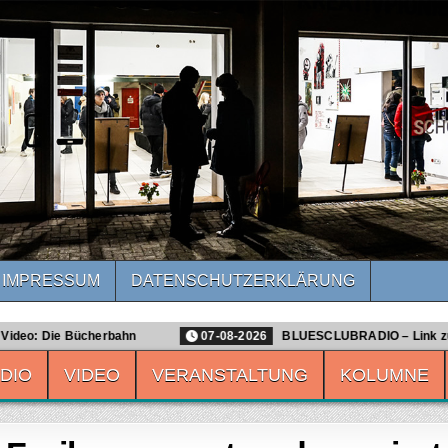
IMPRESSUM
DATENSCHUTZ­ERKLÄRUNG
reiburg
n
07-08-2026
BLUESCLUBRADIO – Link zur 457. Sendung
DIO
VIDEO
VERANSTALTUNG
KOLUMNE