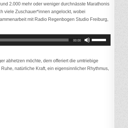
) rund 2.000 mehr oder weniger durchnässte Marathonis
ich viele Zuschauer*innen angelockt, wobei
usammenarbeit mit Radio Regenbogen Studio Freiburg,
Pfeiltasten
00:00
Hoch/Runter
benutzen,
r abhetzen möchte, dem offeriert die umtriebige
um
 Ruhe, natürliche Kraft, ein eigensinnlicher Rhythmus,
die
Lautstärke
zu
regeln.